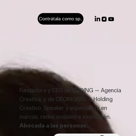
Contrátala como speaker
Fundadora y CEO de CROING — Agencia
Creativa, y de CROINGERS — Holding
Creativo. Speaker y especialista en
marcas, redes sociales e innovación.
Abocada a las personas.